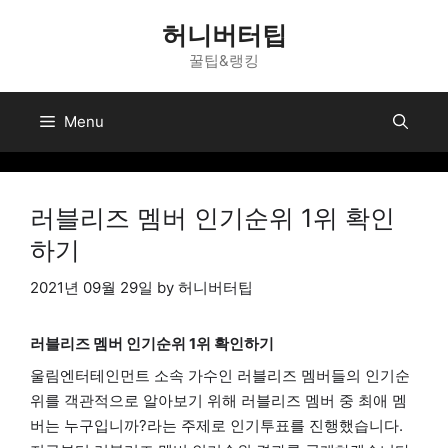
Skip
허니버터팁
to
꿀팁&랭킹
content
Menu
러블리즈 멤버 인기순위 1위 확인
하기
2021년 09월 29일
by
허니버터팁
러블리즈 멤버 인기순위 1위 확인하기
울림엔터테인먼트 소속 가수인 러블리즈 멤버들의 인기순
위를 객관적으로 알아보기 위해 러블리즈 멤버 중 최애 멤
버는 누구입니까?라는 주제로 인기투표를 진행했습니다.