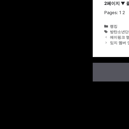
2페이지 ▼ 
Pages:
1
2
Categories
랭킹
Tags
방탄소년단
에이핑크 멤
있지 멤버 