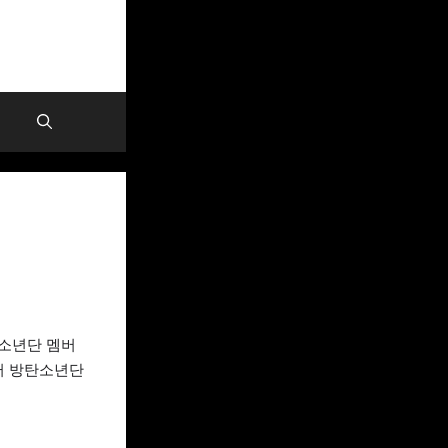
소년단 멤버
터 방탄소년단