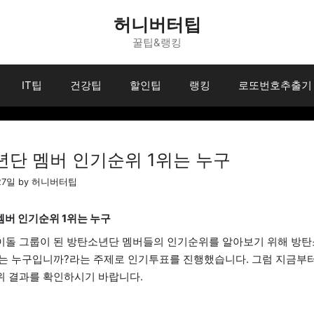
허니버터팁
꿀팁&랭킹
IT팁
건강팁
할인팁
랭킹
로또번호추출기
단 멤버 인기순위 1위는 누구
27일
by
허니버터팁
버 인기순위 1위는 누구
이돌 그룹이 된 방탄소년단 멤버들의 인기순위를 알아보기 위해 방탄
버는 누구입니까?라는 주제로 인기투표를 진행했습니다. 그럼 지금부
위 결과를 확인하시기 바랍니다.