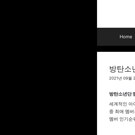
Skip
to
content
Home
방탄소년
2021년 09월 
방탄소년단 멤
세계적인 아
중 최애 멤
멤버 인기순