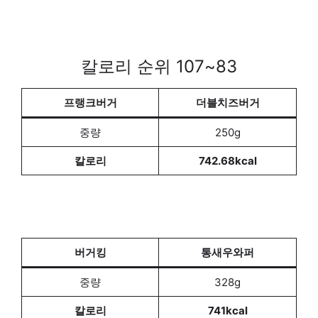
칼로리 순위 107~83
프랭크버거
더블치즈버거
중량
250g
칼로리
742.68kcal
버거킹
통새우와퍼
중량
328g
칼로리
741kcal