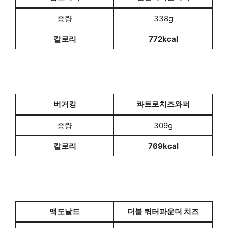
중량
338g
칼로리
772kcal
버거킹
콰트로치즈와퍼
중량
309g
칼로리
769kcal
맥도날드
더블 쿼터파운더 치즈