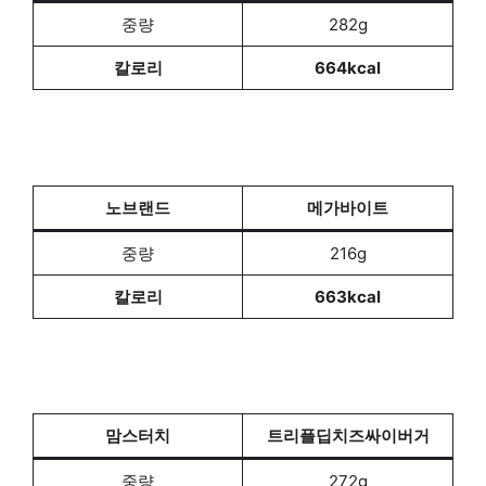
중량
282g
칼로리
664kcal
노브랜드
메가바이트
중량
216g
칼로리
663kcal
맘스터치
트리플딥치즈싸이버거
중량
272g