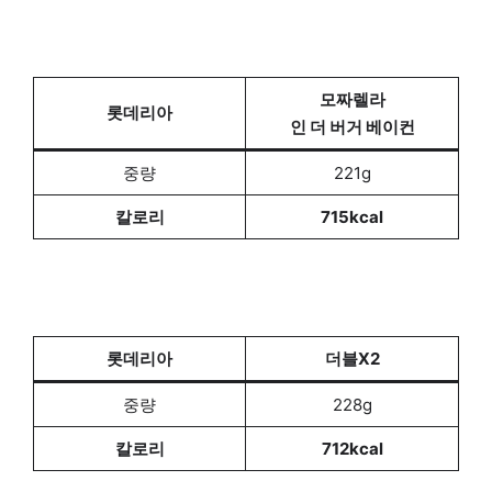
모짜렐라
롯데리아
인 더 버거 베이컨
중량
221g
칼로리
715kcal
롯데리아
더블X2
중량
228g
칼로리
712kcal