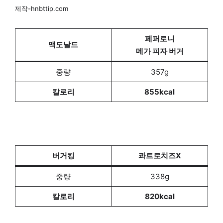
제작-hnbttip.com
페퍼로니
맥도날드
메가 피자 버거
중량
357g
칼로리
855kcal
버거킹
콰트로치즈X
중량
338g
칼로리
820kcal