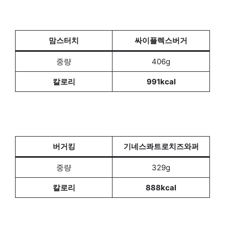
맘스터치
싸이플렉스버거
중량
406g
칼로리
991kcal
버거킹
기네스콰트로치즈와퍼
중량
329g
칼로리
888kcal