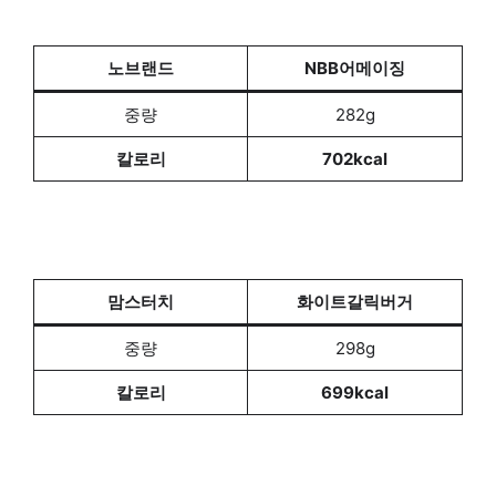
노브랜드
NBB어메이징
중량
282g
칼로리
702kcal
맘스터치
화이트갈릭버거
중량
298g
칼로리
699kcal