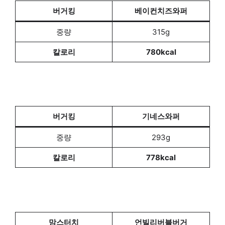
버거킹
베이컨치즈와퍼
중량
315g
칼로리
780kcal
버거킹
기네스와퍼
중량
293g
칼로리
778kcal
맘스터치
언빌리버블버거