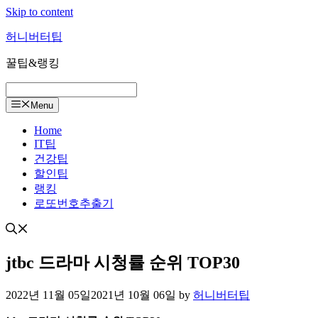
Skip to content
허니버터팁
꿀팁&랭킹
Menu
Home
IT팁
건강팁
할인팁
랭킹
로또번호추출기
jtbc 드라마 시청률 순위 TOP30
2022년 11월 05일
2021년 10월 06일
by
허니버터팁