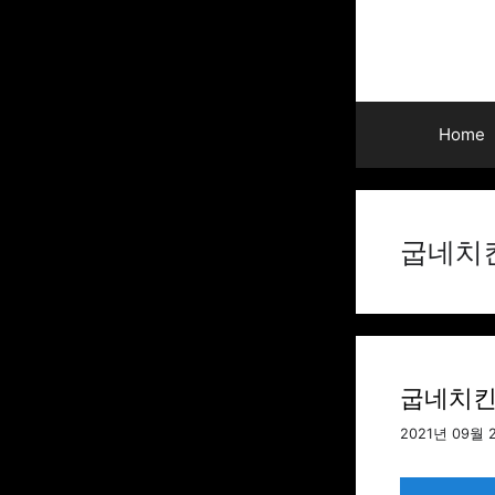
Skip
to
content
Home
굽네치
굽네치킨 
2021년 09월 