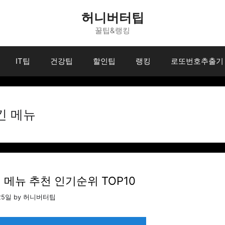
허니버터팁
꿀팁&랭킹
IT팁
건강팁
할인팁
랭킹
로또번호추출기
킨 메뉴
메뉴 추천 인기순위 TOP10
25일
by
허니버터팁