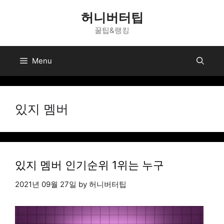
Skip
허니버터팁
to
꿀팁&랭킹
content
Menu
있지 멤버
있지 멤버 인기순위 1위는 누구
2021년 09월 27일
by
허니버터팁