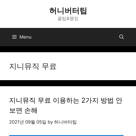
Skip
허니버터팁
to
꿀팁&랭킹
content
Menu
지니뮤직 무료
지니뮤직 무료 이용하는 2가지 방법 안
보면 손해
2021년 09월 05일
by
허니버터팁