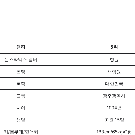
랭킹
5위
몬스타엑스 멤버
형원
본명
채형원
국적
대한민국
고향
광주광역시
나이
1994년
생일
01월 15일
키/몸무게/혈액형
183cm/65kg/O형