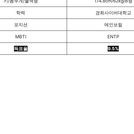
키/몸무게/혈액형
174.8cm/62kg/B형
학력
경희사이버대학교
포지션
메인보컬
MBTI
ENTP
득표율
9.5%