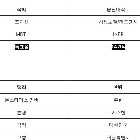
학력
송원대학교
포지션
서브보컬/리드댄서
MBTI
INFP
득표율
14.3%
랭킹
4위
몬스타엑스 멤버
주헌
본명
이주헌
국적
대한민국
고향
서울특별시