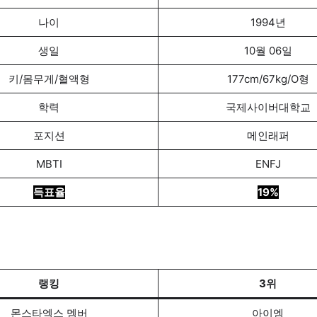
나이
1994년
생일
10월 06일
키/몸무게/혈액형
177cm/67kg/O형
학력
국제사이버대학교
포지션
메인래퍼
MBTI
ENFJ
득표율
19%
랭킹
3위
몬스타엑스 멤버
아이엠