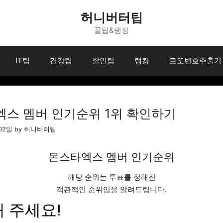
허니버터팁
꿀팁&랭킹
IT팁
건강팁
할인팁
랭킹
로또번호추출기
스 멤버 인기순위 1위 확인하기
02일
by
허니버터팁
몬스타엑스 멤버 인기순위
해당 순위는 투표를 정해진
객관적인 순위임을 알려드립니다.