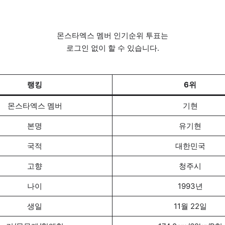
몬스타엑스 멤버 인기순위 투표는
로그인 없이 할 수 있습니다.
랭킹
6위
몬스타엑스 멤버
기현
본명
유기현
국적
대한민국
고향
청주시
나이
1993년
생일
11월 22일