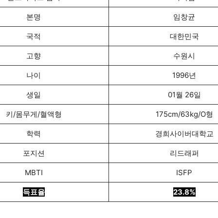
본명
임창균
국적
대한민국
고향
수원시
나이
1996년
생일
01월 26일
키/몸무게/혈액형
175cm/63kg/O형
학력
경희사이버대학교
포지션
리드래퍼
MBTI
ISFP
득표율
23.8%