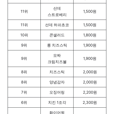
선데
11위
1,500원
스트로베리
11위
선데 허쉬초코
1,500원
10위
콘샐러드
1,800원
9위
롱 치즈스틱
1,900원
모짜
9위
1,900원
크림치즈볼
8위
치즈스틱
2,000원
8위
양념감자
2,000원
7위
오징어링
2,200원
6위
치킨 1조각
2,300원
화이어윙