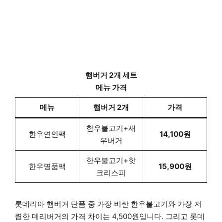
햄버거 2개 세트
메뉴 가격
메뉴
햄버거 2개
가격
한우불고기+새
한우연인팩
14,100원
우버거
한우불고기+핫
한우명품팩
15,900원
크리스피
롯데리아 햄버거 단품 중 가장 비싼 한우불고기와 가장 저
렴한 데리버거의 가격 차이는 4,500원입니다. 그리고 롯데