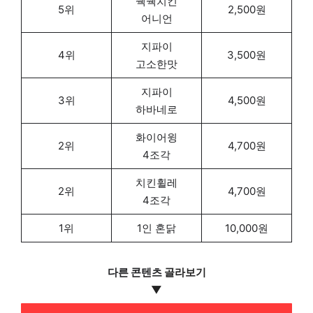
쉑쉑치킨
5위
2,500원
어니언
지파이
4위
3,500원
고소한맛
지파이
3위
4,500원
하바네로
화이어윙
2위
4,700원
4조각
치킨휠레
2위
4,700원
4조각
1위
1인 혼닭
10,000원
다른 콘텐츠
골라보기
▼