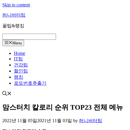
Skip to content
허니버터팁
꿀팁&랭킹
Menu
Home
IT팁
건강팁
할인팁
랭킹
로또번호추출기
맘스터치 칼로리 순위 TOP23 전체 메뉴
2022년 11월 05일
2021년 11월 03일
by
허니버터팁