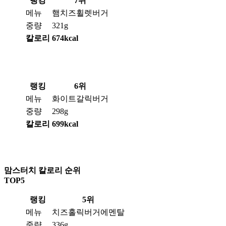
랭킹
7위
메뉴
햄치즈휠렛버거
중량
321g
칼로리
674kcal
랭킹
6위
메뉴
화이트갈릭버거
중량
298g
칼로리
699kcal
맘스터치 칼로리 순위
TOP5
랭킹
5위
메뉴
치즈홀릭버거에멘탈
중량
336g