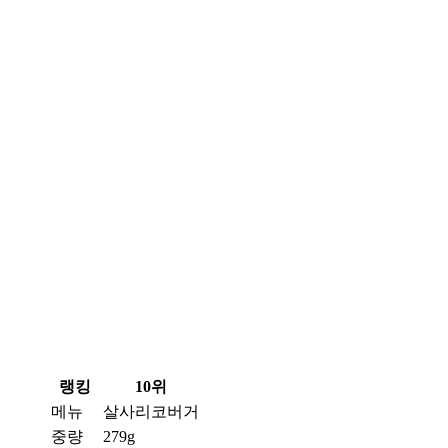
랭킹
10위
메뉴
살사리코버거
중량
279g