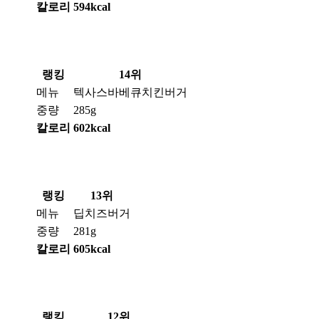
칼로리
594kcal
랭킹
14위
메뉴
텍사스바베큐치킨버거
중량
285g
칼로리
602kcal
랭킹
13위
메뉴
딥치즈버거
중량
281g
칼로리
605kcal
랭킹
12위