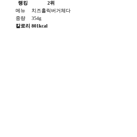
랭킹
2위
메뉴
치즈홀릭버거체다
중량
354g
칼로리
801kcal